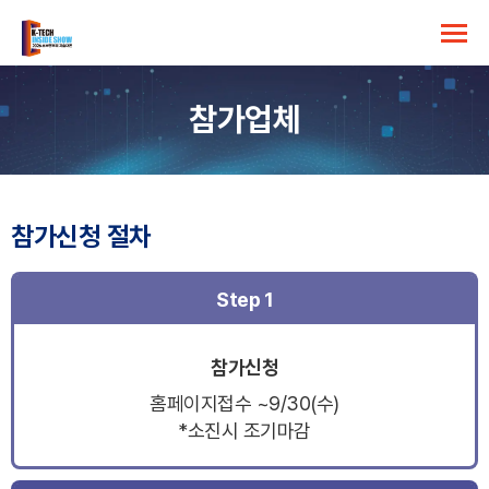
참가업체
참가신청 절차
Step 1
참가신청
홈페이지접수 ~9/30(수)
*소진시 조기마감