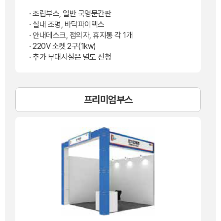
· 조립부스, 일반 국영문간판
· 실내 조명, 바닥파이텍스
· 안내데스크, 접의자, 휴지통 각 1개
· 220V 소켓 2구(1kw)
· 추가 부대시설은 별도 신청
프리미엄부스